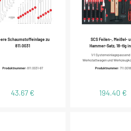
ere Schaumstoffeinlage zu
SCS Feilen-, Meißel- 
811.0031
Hammer-Satz, 18-tlg in
Systemeinlage
1/1 Systemeinlagepassend 
Werkstattwagen und Werkzeugkof
Anordnung durch präzise Einbet
Produktnummer:
811.0031-97
Produktnummer:
711.001
und chemikalienbeständigEinl
hochwertigem, dreifarbigem Sc
43,67 €
194,40 €