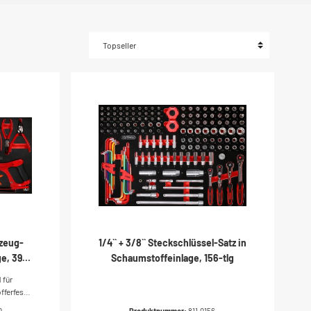
zeug-
1/4`` + 3/8`` Steckschlüssel-Satz in
e, 39-
Schaumstoffeinlage, 156-tlg
 für
ferfeste
tungöl-
0
Produktnummer:
811.0156