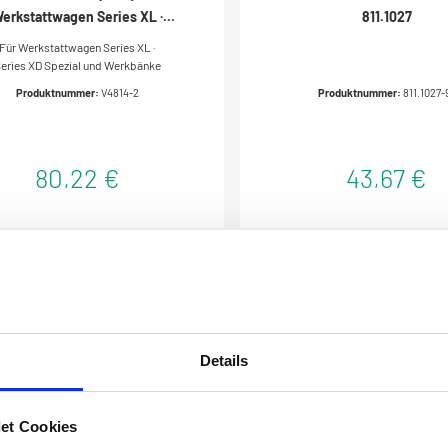
erkstattwagen Series XL ·
811.1027
es XL Spezial und Werkbänke ·
Für Werkstattwagen Series XL ·
814-2 · Anzahl Werkzeuge: 2
eries XD Spezial und Werkbänke
Produktnummer:
V4814-2
Produktnummer:
811.1027-
80,22 €
43,67 €
Details
et Cookies