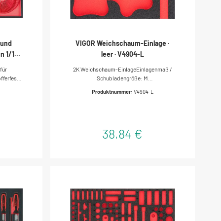
 und
VIGOR Weichschaum-Einlage ·
n 1/1
leer · V4904-L
für
2K Weichschaum-EinlageEinlagenmaß /
ferfeste
Schubladengröße: M
tungöl-
(282 x 393 x 35 mm)VIGOR 2-
Produktnummer:
V4904-L
age aus
Komponenten-Weichschaum-
haumstoff
EinlagenLeicht zu reinigen: unter
fließendem Wasser säubern und
trocknenFehlende Werkzeuge fallen sofort
38,84 €
durch die rote Mulde aufAlles liegt an
seinem Platz?–?die perfekte
OrdnungSchützt die Werkzeuge, da diese
verrutschsicher eingebettet werdenJedes
Werkzeug hat seinen vordefinierten
PlatzResistent gegen Öle und
FetteAbmessungen / Länge: 393 mm x 282
mm x 35 mm