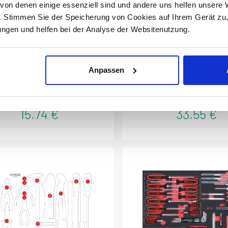
on denen einige essenziell sind und andere uns helfen unsere 
. Stimmen Sie der Speicherung von Cookies auf Ihrem Gerät zu
ollauszug Kugelführung mit
VIGOR Papierrollen-Halter 
gen und helfen bei der Analyse der Websitenutzung.
autom. Rückzug zu
Werkstattwagen P45
Aufhängen von Papierrollen di
ArbeitsplatzMaximale Breite
Papierrolle: 370 mmPassend fü
Anpassen
Produktnummer:
873.7014-R017P
Produktnummer:
V2397
SerienOhne PapierrolleOpti
Platzierung von Papierrollen di
Arbeitsplatz
15,74 €
33,55 €