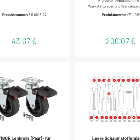
1/1 Systemeinlagepassend 
Werkstattwagen und Werkzeugkof
Anordnung durch präzise Einbet
Produktnummer:
811.0045-97
Produktnummer:
711.1018
und chemikalienbeständigEinl
hochwertigem, zweifarbi
Schaumstoff
43,67 €
206,07 €
IGOR Lenkrolle (Paar) · für
Leere Schaumstoffeinla