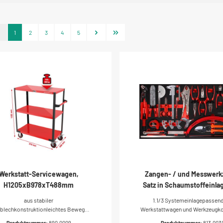
1
2
3
4
5
Werkstatt-Servicewagen,
Zangen- / und Messwerk
H1205xB978xT488mm
Satz in Schaumstoffeinlag
tlg
aus stabiler
1.1/3 Systemeinlagepassend
lblechkonstruktionleichtes Bewegen
Werkstattwagen und Werkzeugkof
uch bei hoher Lastmit seitlichem
Anordnung durch präzise Einbet
Produktnummer:
890.0009
Produktnummer:
813.003