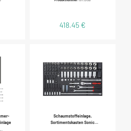
age aus
haumstoff
418,45 €
mmer-
Schaumstoffeinlage,
einlage
Sortimentskasten Sonic
Kombinationssatz 1/2" SFS-L 82-