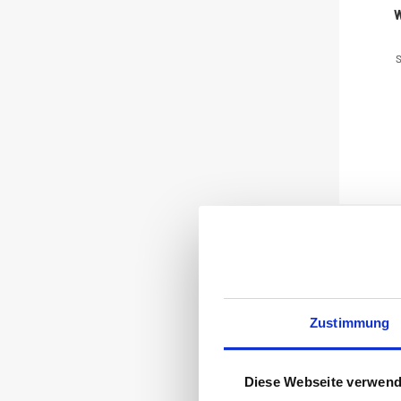
W
Seri
V4
S
Zustimmung
Diese Webseite verwend