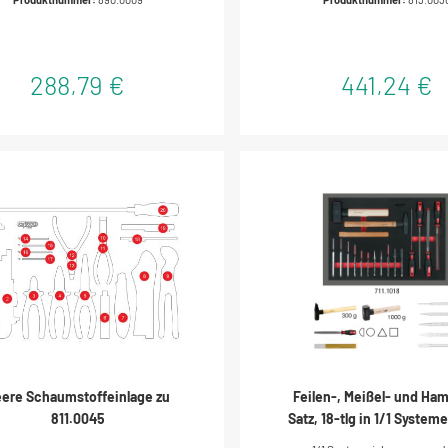
dgriffmit 2 Rädern à Ø 100 mmmit 2
und chemikalienbeständigEinl
nkrädern à Ø 100 mm mit Roll- und
hochwertigem, dreifarbigem Sc
rehbremsehohe Standsicherheit
288,79 €
441,24 €
ere Schaumstoffeinlage zu
Feilen-, Meißel- und Ha
811.0045
Satz, 18-tlg in 1/1 System