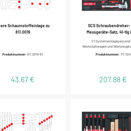
ere Schaumstoffeinlage zu
SCS Schraubendreher-
811.0019
Messgeräte-Satz, 41-tlg i
Systemeinlage
1/1 Systemeinlagepassend 
Werkstattwagen und Werkzeugkof
Anordnung durch präzise Einbet
Produktnummer:
811.0019-97
Produktnummer:
711.1041
und chemikalienbeständigEinl
hochwertigem, dreifarbigem Sc
43,67 €
207,88 €