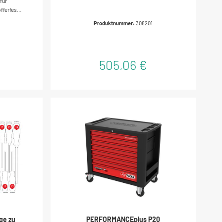
für
tlg. 308201
ferfeste
tungöl-
Produktnummer:
308201
age aus
gem
505,06 €
ge zu
PERFORMANCEplus P20