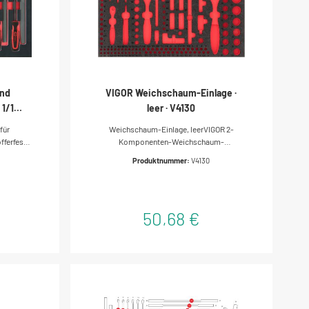
und
VIGOR Weichschaum-Einlage ·
 1/1
leer · V4130
für
Weichschaum-Einlage, leerVIGOR 2-
ferfeste
Komponenten-Weichschaum-
tungöl-
EinlagenLeicht zu reinigen: unter
8
Produktnummer:
V4130
age aus
fließendem Wasser säubern und
haumstoff
trocknenFehlende Werkzeuge fallen sofort
durch die rote Mulde aufAlles liegt an
seinem Platz?–?die perfekte
50,68 €
OrdnungSchützt die Werkzeuge, da diese
verrutschsicher eingebettet werdenJedes
Werkzeug hat seinen vordefinierten
PlatzResistent gegen Öle und Fette