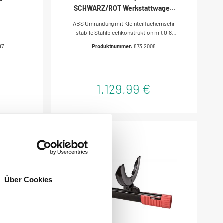
SCHWARZ/ROT Werkstattwagen
mit 8 Schubladen
ABS Umrandung mit Kleinteilfächernsehr
stabile Stahlblechkonstruktion mit 0,8
mm Blechstärke - verwindungssteifhohe
97
Produktnummer:
873.2008
StandsicherheitSeitenwände mit
Vierkantlochung zum Anbringen
verschiedener
ZubehörteileEinzelverriegelung verhindert
1.129,99 €
ungewolltes ÖffnenZentralverriegelung
aller Schubladen durch
Zylinderschlosskugelgelagerte
Schubladenführungmit Polyurethan
Ecken-KantenschutzSchubladen mit 100%
Auszugmit seitlichem Metallhandgriffmit 2
Rädern à Ø 125 mmmit 2 Lenkrädern à Ø 125
mm mit Roll- und
Drehbremsedurchgehende
Griffleistenelektrostatisch
pulverbeschichtet
Über Cookies