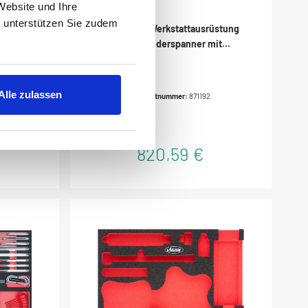
Website und Ihre
, unterstützen Sie zudem
· V2397
Unterlage, Werkstattausrüstung
Sonic Federspanner mit
Halterung 1800kg 871192
rekt am
 der
r alle
Alle zulassen
Produktnummer:
871192
male
rekt am
820,59 €