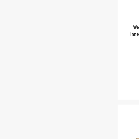
We
Inn