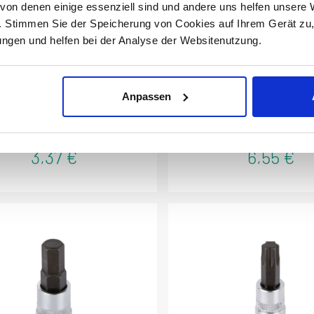
on denen einige essenziell sind und andere uns helfen unsere 
. Stimmen Sie der Speicherung von Cookies auf Ihrem Gerät zu
rkzeug Sonic Biteinsatz 1/4"
Werkzeug Sonic Biteinsat
gen und helfen bei der Analyse der Websitenutzung.
nensechskant 5mm 8103705
Ribe 90mmL M12 8299
Anpassen
Produktnummer:
8103705
Produktnummer:
829901
3,37 €
6,55 €