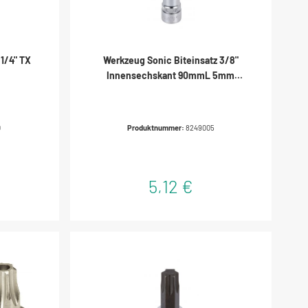
 1/4" TX
Werkzeug Sonic Biteinsatz 3/8"
Innensechskant 90mmL 5mm
8249005
0
Produktnummer:
8249005
5,12 €