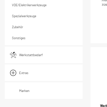
PHmi
3126
VDE/Elektrikerwerkzeuge
und
V
Spezialwerkzeuge
Indus
Zubehör
Sonstiges
Werkstattbedarf
Extras
Marken
Werk