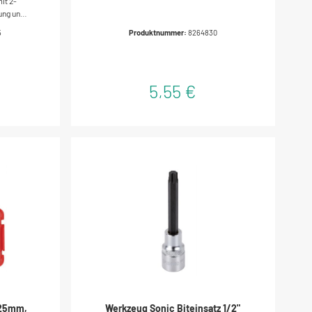
mit 2-
ung und
timale
5
Produktnummer:
8264830
tKlinge
5,55 €
 25mm,
Werkzeug Sonic Biteinsatz 1/2"