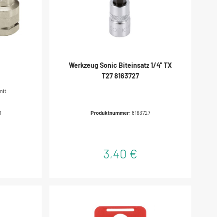
Werkzeug Sonic Biteinsatz 1/4" TX
T27 8163727
mit
ätigung
1
Produktnummer:
8163727
sel
r
k und
zeugstahl
3,40 €