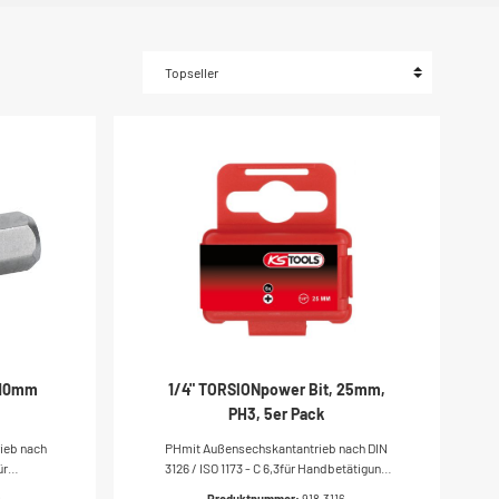
, 10mm
1/4" TORSIONpower Bit, 25mm,
PH3, 5er Pack
ieb nach
PHmit Außensechskantantrieb nach DIN
ür
3126 / ISO 1173 - C 6,3für Handbetätigung
und ElektroschrauberFarbcodierungideal
9
Produktnummer:
918.3116