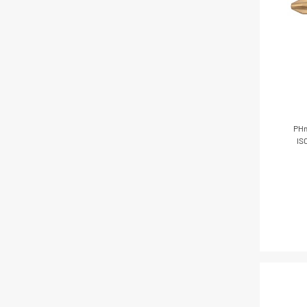
PHm
IS
S
V
Besc