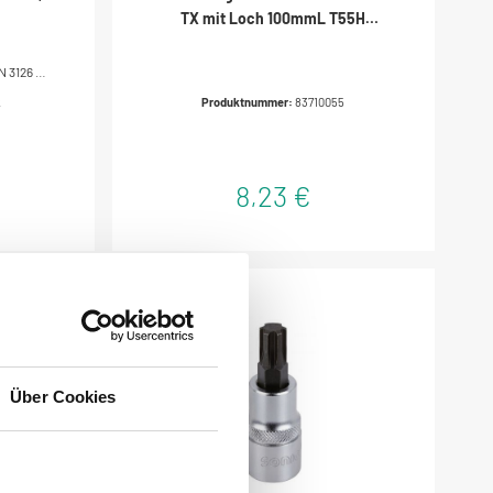
TX mit Loch 100mmL T55H
83710055
N 3126 /
ung und
2
Produktnummer:
83710055
et für
k und
zeugstahl
8,23 €
Über Cookies