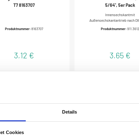
T7 8163707
5/64", 5er Pack
Innensechskantmit
Außensechskantantrieb nach DI
ISO 1173 - C 6,3für Handbetätig
Produktnummer:
8163707
Produktnummer:
911.361
Elektroschrauberideal geeign
Verschraubungen in Handwer
IndustrievernickeltSpezial-Werk
3,12 €
3,65 €
Details
et Cookies