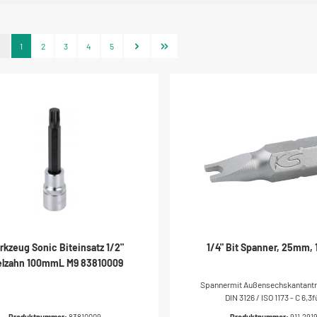
1
2
3
4
5
rkzeug Sonic Biteinsatz 1/2"
1/4" Bit Spanner, 25mm
elzahn 100mmL M9 83810009
Spannermit Außensechskantantr
DIN 3126 / ISO 1173 - C 6,3f
Handbetätigung und
Produktnummer:
83810009
Produktnummer:
911.291