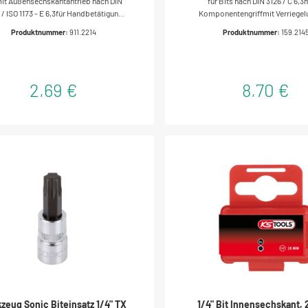
t Außensechskantantrieb nach DIN
für Bits nach DIN 3126 / C 6,3
 / ISO 1173 - E 6,3für Handbetätigung
Komponentengriffmit Verriegel
 Elektroschrauberideal geeignet für
Schnellwechselvorrichtungop
Produktnummer:
911.2214
Produktnummer:
159.214
erschraubungen in Handwerk und
Drehkraftübertragungmit Magne
trievernickeltSpezial-Werkzeugstahl
aus Chrom Vanadium
2,69 €
8,70 €
zeug Sonic Biteinsatz 1/4" TX
1/4" Bit Innensechskant,