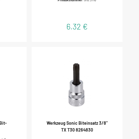
et für
geeignet für Verschraubungen in Handwerk
k und
und Industriemit Torsionszonezur
zeugstahl
Abfederung von
Drehmomentspitzenlängere
6,32 €
LebensdauervernickeltSpezial-
Werkzeugstahl
Bit-
Werkzeug Sonic Biteinsatz 3/8"
TX T30 8264830