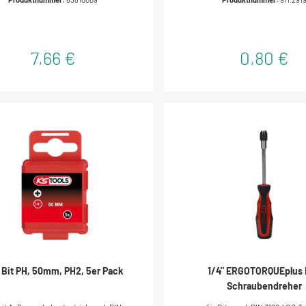
Elektroschrauberideal geeign
Verschraubungen in Handwer
IndustrievernickeltSpezial-Werk
7,66 €
0,80 €
" Bit PH, 50mm, PH2, 5er Pack
1/4" ERGOTORQUEplus 
Schraubendreher