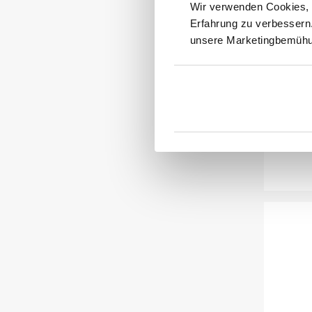
Wir verwenden Cookies, v
Erfahrung zu verbessern
We
unsere Marketingbemühun
In