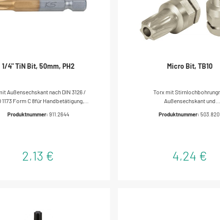
1/4" TiN Bit, 50mm, PH2
Micro Bit, TB10
it Außensechskant nach DIN 3126 /
Torx mit Stirnlochbohrung
O 1173 Form C 8für Handbetätigung,
Außensechskant und
Elektroschrauber und
Federringsicherungfür Handbet
Produktnummer:
911.2644
Produktnummer:
503.820
chlagschrauberideal geeignet für
mit einem GEARplus Schlüs
erschraubungen in Handwerk und
503.4511ideal geeignet fü
Industrieextrem harte
Verschraubungen in Handwer
hichtungspeziell für Dauerbelastung
IndustrievernickeltSpezial-Werk
2,13 €
4,24 €
bei Serienverschraubungentitan-
nitriertSpezial-Werkzeugstahl