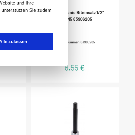
Website und Ihre
, unterstützen Sie zudem
z 3/8"
Werkzeug Sonic Biteinsatz 1/2"
012
Ribe M5 83906205
Alle zulassen
2
Produktnummer:
83906205
6,55 €