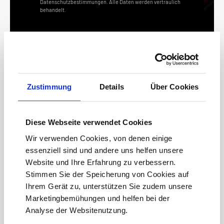
Datenschutzbestimmungen. Alle Daten werden vertraulich
behandelt.
Zustimmung
Details
Über Cookies
Schnelle Lieferung
Ihre Zufriedenheit hat Priorität: Sofort verfügbare Artikel
Diese Webseite verwendet Cookies
versenden wir umgehend
Wir verwenden Cookies, von denen einige
essenziell sind und andere uns helfen unsere
Versandkostenfrei ab 150 €
Website und Ihre Erfahrung zu verbessern.
Bestellen Sie bequem Produkte von zuhause aus ab 150€
Versandkostenfrei
Stimmen Sie der Speicherung von Cookies auf
Ihrem Gerät zu, unterstützen Sie zudem unsere
Marketingbemühungen und helfen bei der
14 Tage Rückgaberecht
Analyse der Websitenutzung.
Nicht ganz zufrieden? Schicken Sie Ihren Artikel innerhalb von 14
Tagen zurück