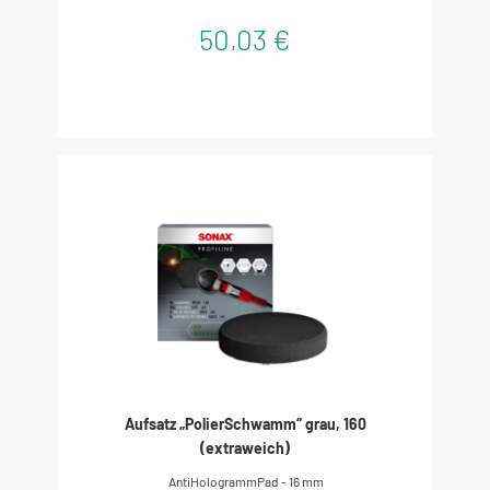
50,03 €
Aufsatz „PolierSchwamm“ grau, 160
(extraweich)
AntiHologrammPad - 16 mm