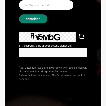
E-
Mail-
Adresse*
anmelden
Bitte geben Sie die abgebildeten Zeichen ein*
* Der Gutschein ist ab einem Warenwert von 200 € einlösbar.
Mit der Anmeldung akzeptieren Sie unsere
Datenschutzbestimmungen. Alle Daten werden vertraulich
behandelt.