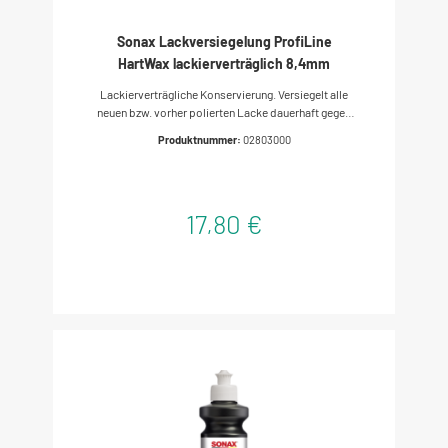
Sonax Lackversiegelung ProfiLine
HartWax lackierverträglich 8,4mm
Lackierverträgliche Konservierung. Versiegelt alle
neuen bzw. vorher polierten Lacke dauerhaft gegen
Witterungseinflüsse, pflegt die Lackierung und
Produktnummer:
02803000
bewahrt spiegelnden Hochglanz. Besonders
geeignet für Lackierereien, da überlackierbar.
Schleifmittelfrei. Enthält
Carnaubawachs. Produktanwendung Flasche vor
17,80 €
Gebrauch schütteln. Bei der Maschinenanwendung
Produkt auf das SONAX SchaumPad weich 160
(04932410) geben. Bei der Verarbeitung von Hand
den SONAX SchwammApplikator -Supersoft-
(04176410) bzw. SONAX ApplikationsSchwamm
(04173000) verwenden. Produkt gleichmäßig
verteilen, dabei nur Teilflächen
behandeln.Rückstände mit SONAX MicrofaserTuch
soft touch (04510000) entfernen.Produkt nicht auf
heißen Oberflächen anwenden und nicht antrocknen
lassen BITTE BEACHTEN: Vor Frost schützen.