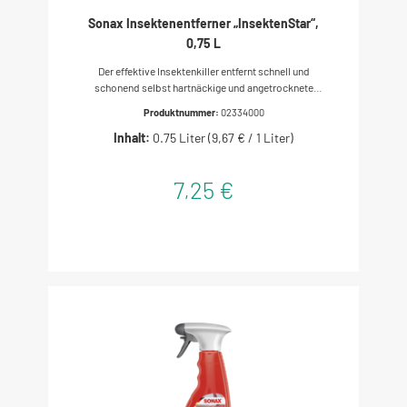
Sonax Insektenentferner „InsektenStar“,
0,75 L
Der effektive Insektenkiller entfernt schnell und
schonend selbst hartnäckige und angetrocknete
Insektenverschmutzungen von Glas, Lack, Chrom
Produktnummer:
02334000
und Kunststoff ohne die Oberflächen anzugreifen.
Inhalt:
0.75 Liter
(9,67 € / 1 Liter)
Die Rückstände werden einfach und gründlich
beseitigt. Ideal zur Anwendung vor jeder
Wagenwäsche. Marke Sonax. Inhalt: 750ml
7,25 €