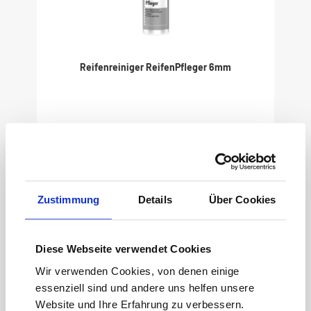
Reifenreiniger ReifenPfleger 6mm
Produktnummer:
04353000
Inhalt:
0.4 Liter
(19,85 € / 1 Liter)
7,94 €
Zustimmung
Details
Über Cookies
Diese Webseite verwendet Cookies
Wir verwenden Cookies, von denen einige
essenziell sind und andere uns helfen unsere
Website und Ihre Erfahrung zu verbessern.