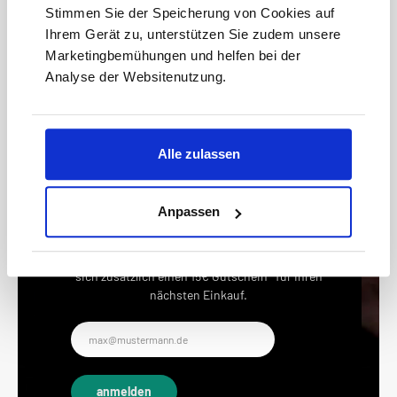
Stimmen Sie der Speicherung von Cookies auf
Ihrem Gerät zu, unterstützen Sie zudem unsere
Marketingbemühungen und helfen bei der
Analyse der Websitenutzung.
Keine Angebote mehr
verpassen!
Alle zulassen
15 € Gutschein* sichern!
Anpassen
Bleiben Sie auf dem Laufenden mit unserem
Newsletter und erhalten Sie Informationen zu
Aktionen und Rabatten frühzeitig. Sichern Sie
sich zusätzlich einen 15€ Gutschein* für Ihren
nächsten Einkauf.
E-
Mail-
Adresse*
anmelden