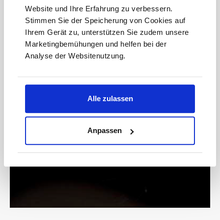
Adresse*
Website und Ihre Erfahrung zu verbessern.
Stimmen Sie der Speicherung von Cookies auf
anmelden
Ihrem Gerät zu, unterstützen Sie zudem unsere
Marketingbemühungen und helfen bei der
Analyse der Websitenutzung.
Bitte geben Sie die abgebildeten Zeichen ein*
Alle zulassen
* Der Gutschein ist ab einem Warenwert von 200 € einlösbar.
Anpassen
Mit der Anmeldung akzeptieren Sie unsere
Datenschutzbestimmungen. Alle Daten werden vertraulich
behandelt.