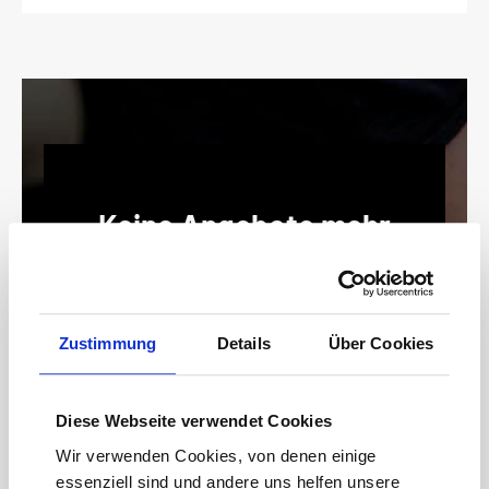
Keine Angebote mehr
verpassen!
15 € Gutschein* sichern!
Bleiben Sie auf dem Laufenden mit unserem
Zustimmung
Details
Über Cookies
Newsletter und erhalten Sie Informationen zu
Aktionen und Rabatten frühzeitig. Sichern Sie
sich zusätzlich einen 15€ Gutschein* für Ihren
Diese Webseite verwendet Cookies
nächsten Einkauf.
Wir verwenden Cookies, von denen einige
E-
essenziell sind und andere uns helfen unsere
Mail-