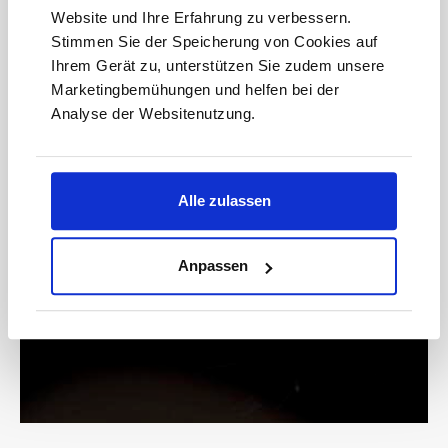
Adresse*
Website und Ihre Erfahrung zu verbessern.
Stimmen Sie der Speicherung von Cookies auf
anmelden
Ihrem Gerät zu, unterstützen Sie zudem unsere
Marketingbemühungen und helfen bei der
Analyse der Websitenutzung.
Bitte geben Sie die abgebildeten Zeichen ein*
Alle zulassen
* Der Gutschein ist ab einem Warenwert von 200 € einlösbar.
Anpassen
Mit der Anmeldung akzeptieren Sie unsere
Datenschutzbestimmungen. Alle Daten werden vertraulich
behandelt.