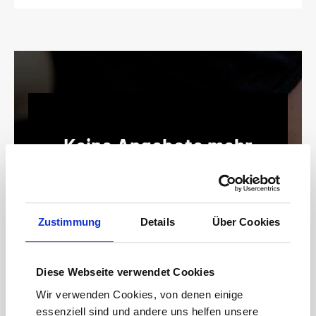
Keine Angebote mehr
verpassen!
15 € Gutschein* sichern!
Bleiben Sie auf dem Laufenden mit unserem
Zustimmung
Details
Über Cookies
Newsletter und erhalten Sie Informationen zu
Aktionen und Rabatten frühzeitig. Sichern Sie
sich zusätzlich einen 15€ Gutschein* für Ihren
Diese Webseite verwendet Cookies
nächsten Einkauf.
Wir verwenden Cookies, von denen einige
E-
essenziell sind und andere uns helfen unsere
Mail-