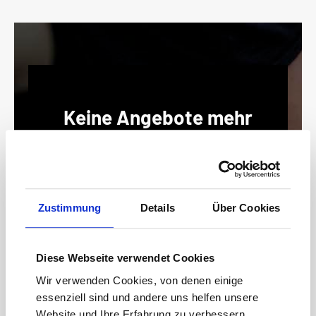
Keine Angebote mehr
verpassen!
15 € Gutschein* sichern!
Bleiben Sie auf dem Laufenden mit unserem
Newsletter und erhalten Sie Informationen zu
Zustimmung
Details
Über Cookies
Aktionen und Rabatten frühzeitig. Sichern Sie
sich zusätzlich einen 15€ Gutschein* für Ihren
nächsten Einkauf.
Diese Webseite verwendet Cookies
E-
Wir verwenden Cookies, von denen einige
Mail-
essenziell sind und andere uns helfen unsere
Adresse*
Website und Ihre Erfahrung zu verbessern.