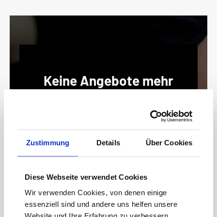
Keine Angebote mehr
verpassen!
15 € Gutschein* sichern!
Bleiben Sie auf dem Laufenden mit unserem
Newsletter und erhalten Sie Informationen zu
Zustimmung
Details
Über Cookies
Aktionen und Rabatten frühzeitig. Sichern Sie
sich zusätzlich einen 15€ Gutschein* für Ihren
nächsten Einkauf.
Diese Webseite verwendet Cookies
E-
Wir verwenden Cookies, von denen einige
Mail-
essenziell sind und andere uns helfen unsere
Adresse*
Website und Ihre Erfahrung zu verbessern.