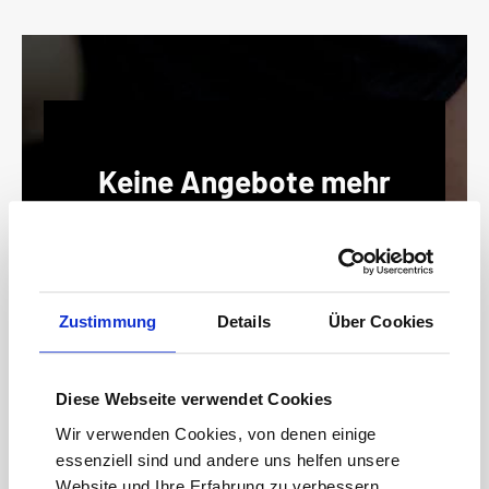
Keine Angebote mehr
verpassen!
15 € Gutschein* sichern!
Bleiben Sie auf dem Laufenden mit unserem
Newsletter und erhalten Sie Informationen zu
Zustimmung
Details
Über Cookies
Aktionen und Rabatten frühzeitig. Sichern Sie
sich zusätzlich einen 15€ Gutschein* für Ihren
nächsten Einkauf.
Diese Webseite verwendet Cookies
E-
Wir verwenden Cookies, von denen einige
Mail-
essenziell sind und andere uns helfen unsere
Adresse*
Website und Ihre Erfahrung zu verbessern.