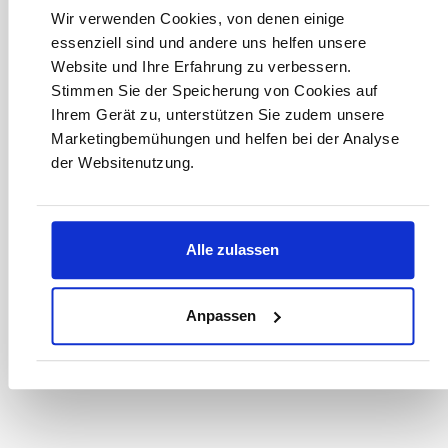
anmelden
Wir verwenden Cookies, von denen einige
essenziell sind und andere uns helfen unsere
Website und Ihre Erfahrung zu verbessern.
Stimmen Sie der Speicherung von Cookies auf
Ihrem Gerät zu, unterstützen Sie zudem unsere
Bitte geben Sie die abgebildeten Zeichen ein*
Marketingbemühungen und helfen bei der Analyse
der Websitenutzung.
* Der Gutschein ist ab einem Warenwert von 200 € einlösbar.
Mit der Anmeldung akzeptieren Sie unsere
Datenschutzbestimmungen. Alle Daten werden vertraulich
Alle zulassen
behandelt.
Anpassen