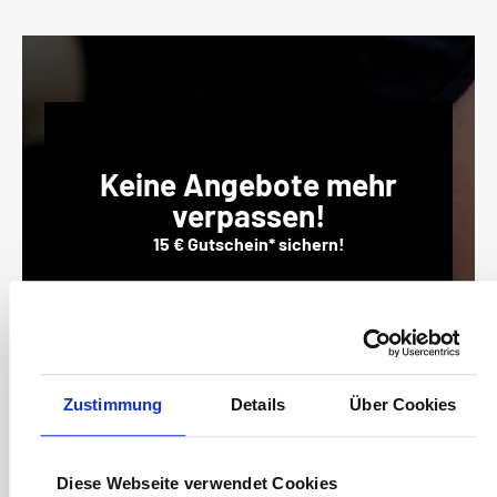
Keine Angebote mehr
verpassen!
15 € Gutschein* sichern!
Bleiben Sie auf dem Laufenden mit unserem
Newsletter und erhalten Sie Informationen zu
Aktionen und Rabatten frühzeitig. Sichern Sie
sich zusätzlich einen 15€ Gutschein* für Ihren
nächsten Einkauf.
Zustimmung
Details
Über Cookies
E-
Mail-
Adresse*
Diese Webseite verwendet Cookies