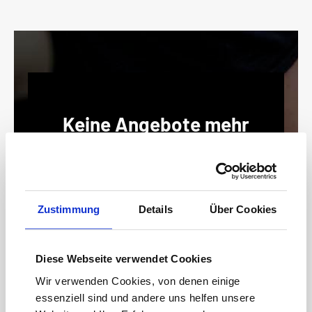
Keine Angebote mehr
verpassen!
15 € Gutschein* sichern!
Bleiben Sie auf dem Laufenden mit unserem
Newsletter und erhalten Sie Informationen zu
Zustimmung
Details
Über Cookies
Aktionen und Rabatten frühzeitig. Sichern Sie
sich zusätzlich einen 15€ Gutschein* für Ihren
nächsten Einkauf.
Diese Webseite verwendet Cookies
E-
Wir verwenden Cookies, von denen einige
Mail-
essenziell sind und andere uns helfen unsere
Adresse*