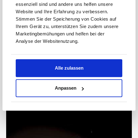
essenziell sind und andere uns helfen unsere
E-
Website und Ihre Erfahrung zu verbessern.
Mail-
Adresse*
Stimmen Sie der Speicherung von Cookies auf
Ihrem Gerät zu, unterstützen Sie zudem unsere
anmelden
Marketingbemühungen und helfen bei der
Analyse der Websitenutzung.
Bitte geben Sie die abgebildeten Zeichen ein*
Alle zulassen
Anpassen
* Der Gutschein ist ab einem Warenwert von 200 € einlösbar.
Mit der Anmeldung akzeptieren Sie unsere
Datenschutzbestimmungen. Alle Daten werden vertraulich
behandelt.