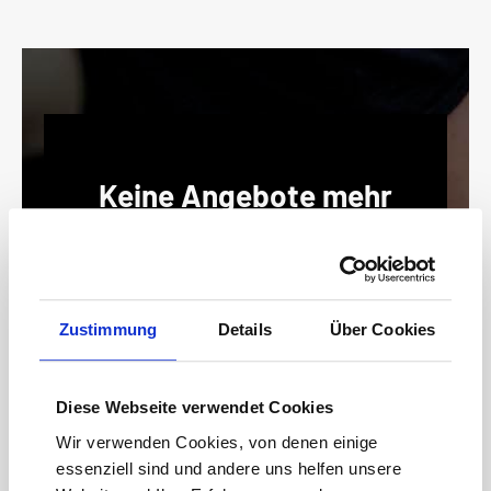
Keine Angebote mehr
verpassen!
15 € Gutschein* sichern!
Bleiben Sie auf dem Laufenden mit unserem
Newsletter und erhalten Sie Informationen zu
Zustimmung
Details
Über Cookies
Aktionen und Rabatten frühzeitig. Sichern Sie
sich zusätzlich einen 15€ Gutschein* für Ihren
nächsten Einkauf.
Diese Webseite verwendet Cookies
E-
Wir verwenden Cookies, von denen einige
Mail-
essenziell sind und andere uns helfen unsere
Adresse*