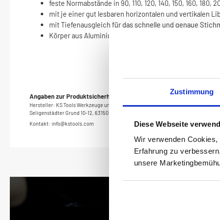
feste Normabstände in 90, 110, 120, 140, 150, 160, 180, 
mit je einer gut lesbaren horizontalen und vertikalen Lib
mit Tiefenausgleich für das schnelle und genaue Stic
Körper aus Aluminium
Zustimmung
Angaben zur Produktsicherheit
Hersteller: KS Tools Werkzeuge und Maschinen GmbH
Seligenstädter Grund 10-12, 63150 Heusenstamm, Germany
Diese Webseite verwend
Kontakt: info@kstools.com
Wir verwenden Cookies, v
Erfahrung zu verbessern
unsere Marketingbemühun