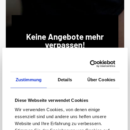
Keine Angebote mehr
verpassen!
15 € Gutschein* sichern!
Bleiben Sie auf dem Laufenden mit unserem
Newsletter und erhalten Sie Informationen zu
Aktionen und Rabatten frühzeitig. Sichern Sie
Zustimmung
Details
Über Cookies
sich zusätzlich einen 15€ Gutschein* für Ihren
nächsten Einkauf.
Diese Webseite verwendet Cookies
E-
Mail-
Wir verwenden Cookies, von denen einige
Adresse*
essenziell sind und andere uns helfen unsere
anmelden
Website und Ihre Erfahrung zu verbessern.