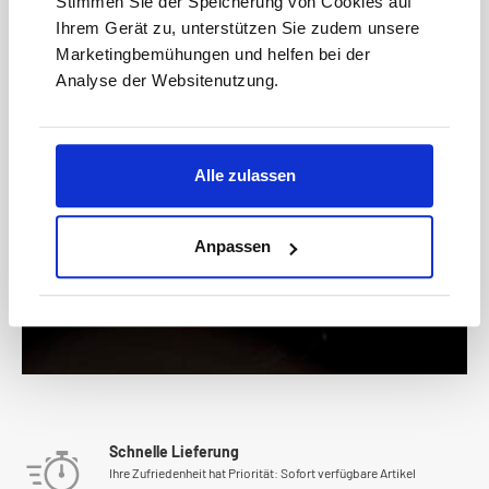
Stimmen Sie der Speicherung von Cookies auf
Ihrem Gerät zu, unterstützen Sie zudem unsere
Marketingbemühungen und helfen bei der
Analyse der Websitenutzung.
Bitte geben Sie die abgebildeten Zeichen ein*
Alle zulassen
* Der Gutschein ist ab einem Warenwert von 200 € einlösbar.
Mit der Anmeldung akzeptieren Sie unsere
Datenschutzbestimmungen. Alle Daten werden vertraulich
behandelt.
Anpassen
Schnelle Lieferung
Ihre Zufriedenheit hat Priorität: Sofort verfügbare Artikel