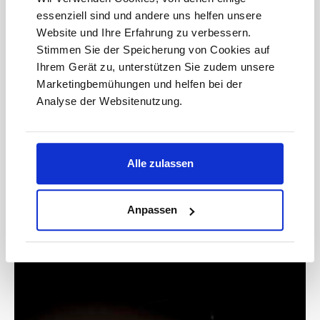
essenziell sind und andere uns helfen unsere
E-
Website und Ihre Erfahrung zu verbessern.
Mail-
Stimmen Sie der Speicherung von Cookies auf
Adresse*
Ihrem Gerät zu, unterstützen Sie zudem unsere
anmelden
Marketingbemühungen und helfen bei der
Analyse der Websitenutzung.
Bitte geben Sie die abgebildeten Zeichen ein*
Alle zulassen
Anpassen
* Der Gutschein ist ab einem Warenwert von 200 € einlösbar.
Mit der Anmeldung akzeptieren Sie unsere
Datenschutzbestimmungen. Alle Daten werden vertraulich
behandelt.